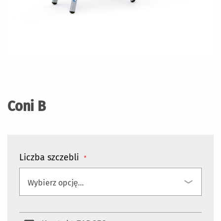
Przejdź
na
początek
Coni B
galerii
Liczba szczebli