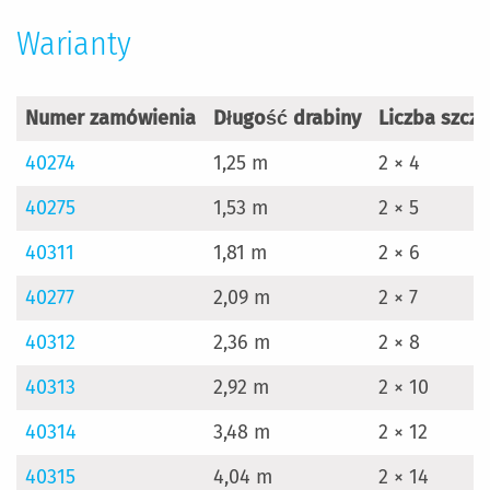
Warianty
Numer zamówienia
Długość drabiny
Liczba szcze
40274
1,25 m
2 × 4
40275
1,53 m
2 × 5
40311
1,81 m
2 × 6
40277
2,09 m
2 × 7
40312
2,36 m
2 × 8
40313
2,92 m
2 × 10
40314
3,48 m
2 × 12
40315
4,04 m
2 × 14