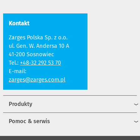
Kontakt
Zarges Polska Sp. z o.o.
ul. Gen. W. Andersa 10 A
41-200 Sosnowiec
Tel.:
+48-32 292 53 70
E-mail:
zarges@zarges.com.pl
Produkty
Pomoc & serwis