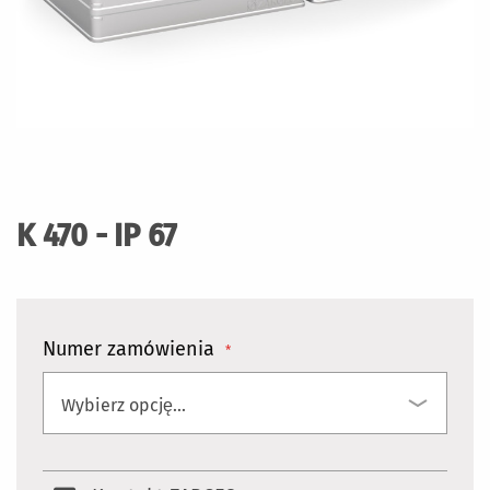
Przejdź
na
początek
K 470 - IP 67
galerii
Numer zamówienia