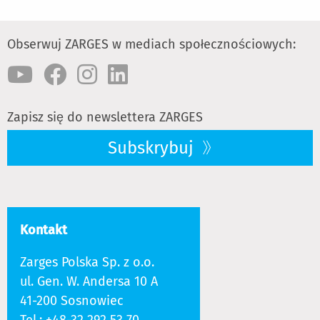
Obserwuj ZARGES w mediach społecznościowych:
Zapisz się do newslettera ZARGES
Subskrybuj
Kontakt
Zarges Polska Sp. z o.o.
ul. Gen. W. Andersa 10 A
41-200 Sosnowiec
Tel.:
+48-32 292 53 70