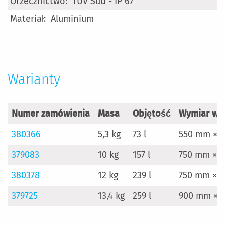
TÜV Süd - IP 67
Aluminium
Warianty
Numer zamówienia
Masa
Objętość
Wymiar wew
380366
5,3 kg
73 l
550 mm × 
379083
10 kg
157 l
750 mm × 
380378
12 kg
239 l
750 mm × 
379725
13,4 kg
259 l
900 mm × 