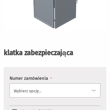
Przejdź
na
początek
klatka zabezpieczająca
galerii
Numer zamówienia