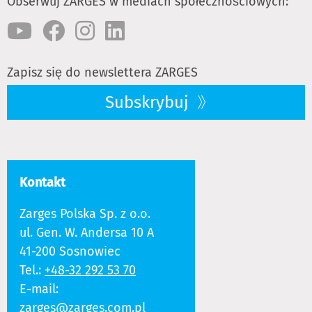
Obserwuj ZARGES w mediach społecznościowych:
Zapisz się do newslettera ZARGES
Subskrybuj
Kontakt
Zarges Polska Sp. z o.o.
ul. Gen. W. Andersa 10 A
41-200 Sosnowiec
Tel.:
+48-32 292 53 70
E-mail:
zarges@zarges.com.pl