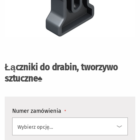
Przejdź
na
początek
Łączniki do drabin, tworzywo
galerii
sztuczne♠
Numer zamówienia