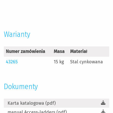
Więcej
informacji
Warianty
Numer zamówienia
Masa
Materiał
43265
15 kg
Stal cynkowana
Dokumenty
Karta katalogowa (pdf)
manual Access-ladders (pdf)