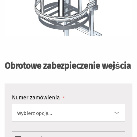
Przejdź
na
początek
Obrotowe zabezpieczenie wejścia
galerii
Numer zamówienia