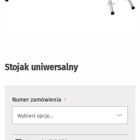
Przejdź
na
początek
Stojak uniwersalny
galerii
Numer zamówienia