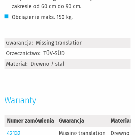
zakresie od 60 cm do 90 cm.
Obciążenie maks. 150 kg.
Więcej
Missing translation
informacji
TÜV-SÜD
Drewno / stal
Warianty
Numer zamówienia
Gwarancja
Materiał
42132
Missing translation
Drewno / 