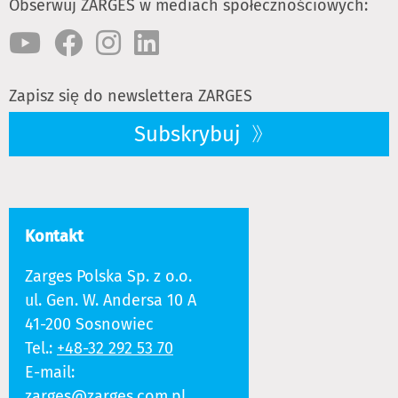
Obserwuj ZARGES w mediach społecznościowych:
Zapisz się do newslettera ZARGES
Subskrybuj
Kontakt
Zarges Polska Sp. z o.o.
ul. Gen. W. Andersa 10 A
41-200 Sosnowiec
Tel.:
+48-32 292 53 70
E-mail:
zarges@zarges.com.pl