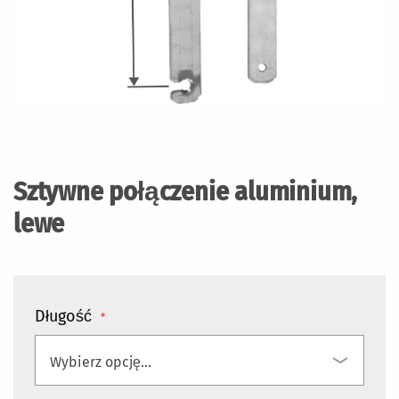
Przejdź
na
początek
Sztywne połączenie aluminium,
galerii
lewe
Długość