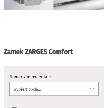
Przejdź
na
początek
Zamek ZARGES Comfort
galerii
Numer zamówienia