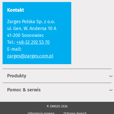
Kontakt
Zarges Polska Sp. z o.o.
ul. Gen. W. Andersa 10 A
41-200 Sosnowiec
Tel.:
+48-32 292 53 70
E-mail:
zarges@zarges.com.pl
Produkty
Pomoc & serwis
© ZARGES 2026
Informacja prawna
Ochrona danych