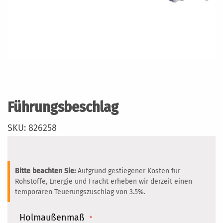
Zum
Anfang
der
Führungsbeschlag
Bildergalerie
springen
SKU: 826258
Bitte beachten Sie:
Aufgrund gestiegener Kosten für
Rohstoffe, Energie und Fracht erheben wir derzeit einen
temporären Teuerungszuschlag von 3.5%.
Holmaußenmaß