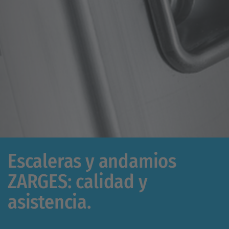
Escaleras y andamios
ZARGES: calidad y
asistencia.