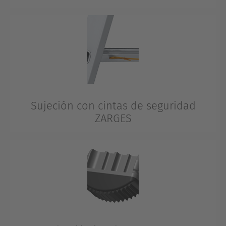
Cuerpos de escalera extremadamente fuertes gracias a
una ampliación múltiple. Tensión de ambas paredes de
larguero en caso de un ajuste mínimo a hendiduras.
Una embutición modificada de forma óptima para que
no se formen grietas.
Sujeción con cintas de seguridad
ZARGES
La sujeción con cintas de seguridad resulta decisiva
para la capacidad de resistencia permanente de este
componente y caracteriza a las escaleras ZARGES desde
hace muchas décadas. En el caso de escaleras de tijera,
el ojal de fijación se hunde de forma profesional
mediante una escotadura en el interior del perfil del
escalón o del tubo, ofreciendo así la máxima
estabilidad.