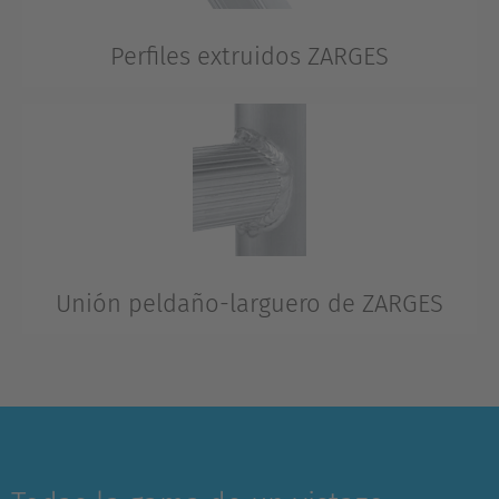
móvil con un sencillo ensamblaje, al mismo tiempo.
Perfiles extruidos ZARGES
En todas las escaleras (con o sin rellano) y plataformas
de aluminio, ZARGES apuesta de forma coherente por
utilizar perfiles extruidos de aluminio. Estos perfiles
aúnan la máxima estabilidad y robustez con un
reducido peso.
Unión peldaño-larguero de ZARGES
La unión peldaño-larguero en los andamios móviles de
ZARGES cuenta con soldadura perimetral, lo que aporta
la máxima calidad con el máximo empleo. Los peldaños
estriados permiten un buen agarre y un ascenso
seguro.