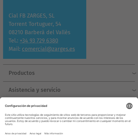
Cial FB ZARGES, SL
Torrent Tortuguer, 54
08210 Barberà del Vallès
Tel.:
+34 93 729 6380
Mail:
comercial@zarges.es
Productos
Asistencia y servicio
Empresa
© ZARGES 2026
Aviso legal
Protección de datos