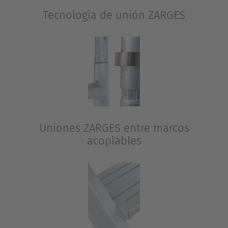
Tecnología de unión ZARGES
Las piezas de montaje como los herrajes de guía, las
articulaciones o las asas se atornillan al larguero y, de
esa forma, son intercambiables. De esta forma, desde
hace muchos años existe la posibilidad de cambiar los
elementos que se dañen durante el uso, de forma fácil
y cómoda. Las uniones envolventes con los perfiles de
larguero aumentan además la estabilidad.
Uniones ZARGES entre marcos
acoplables
La deformación patentada del perfil del marco
acoplable con refuerzo permite todo el juego entre los
marcos acoplables que se requiere para una gran
estabilidad. La forma del estrechamiento superior
asegura, al mismo tiempo, que los marcos acoplables
se deslicen entre sí de forma fácil y sin grandes
esfuerzos. Eso aporta máxima estabilidad al andamio