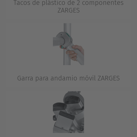
Tacos de plástico de 2 componentes
ZARGES
Las escaleras ZARGES van equipadas con tacos de
plástico de 2 componentes desarrollados
especialmente. Un material duro en el larguero para
que el larguero de la escalera se mantenga fijo incluso
con las mayores cargas. Un material blando en el
punto de apoyo para una resistencia óptima al
deslizamiento incluso en los suelos lisos industriales.
Garra para andamio móvil ZARGES
La garra para andamio móvil ZARGES cuenta con una
función de encaje automático. Su forma especialmente
ancha le permite acomodarse en el peldaño de forma
que nada se tambalee. Cuanto más ancha y acomodada
esté la garra en el peldaño, mejor sujeción habrá.
Además, la garra ZARGES es fácil de manejar y no se
enreda.