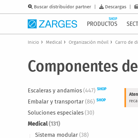
Buscar distribuidor partner
Descargas
SHOP
PRODUCTOS
SEC
Inicio
Medical
Organización móvil
Carro de d
Componentes del
SHOP
Escaleras y andamios
(447)
Aten
SHOP
Embalar y transportar
(86)
reca
Soluciones especiales
(30)
Medical
(131)
Sistema modular
(38)