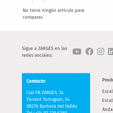
No tiene ningún artículo para
comparar.
Sigue a ZARGES en las
redes sociales:
Prod
Contacto
Esca
Cial FB ZARGES, SL
Torrent Tortuguer, 54
Escal
08210 Barberà del Vallès
Anda
Tel.:
+34 93 729 6380