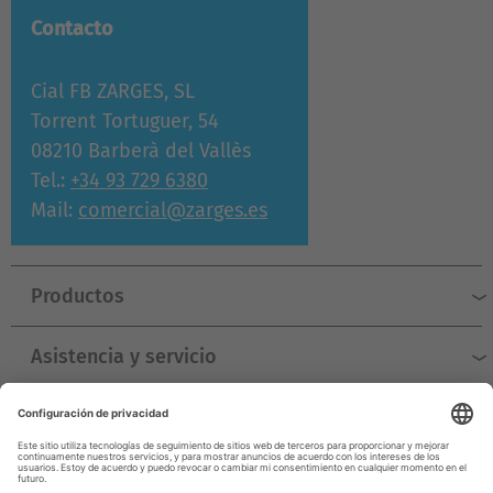
Contacto
Cial FB ZARGES, SL
Torrent Tortuguer, 54
08210 Barberà del Vallès
Tel.:
+34 93 729 6380
Mail:
comercial@zarges.es
Productos
Asistencia y servicio
Empresa
© ZARGES 2026