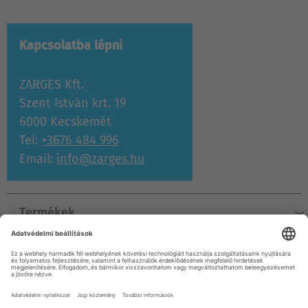
Kapcsolatba lépni
ZARGES Kft.
Szent István krt. 19
6000 Kecskemét
Tel:
+3676 484 996
Email:
info@zarges.hu
Termékek
Súgó & szolgáltatás
Vállalat