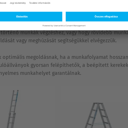
 egyes típusok méretverziói segítségével mindig megt
történő munkák végzéshez, vagy hogy rövidebb munkála
oldását vagy meghúzását segítségükkel elvégezzük.
 optimális megoldásnak, ha a munkafolyamat hosszan el
rulóállványok gyorsan felépíthetők, a beépített kere
ényelmes munkahelyet garantálnak.