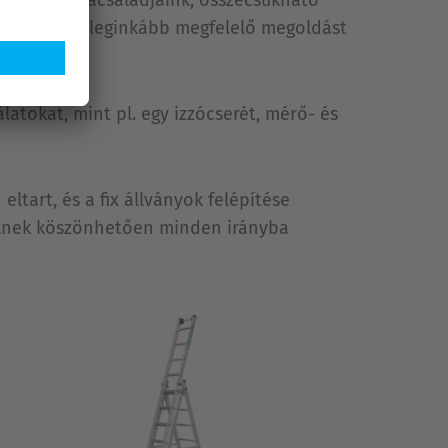
alálhatja a leginkább megfelelő megoldást
tokat, mint pl. egy izzócserét, mérő- és
tart, és a fix állványok felépítése
keknek köszönhetően minden irányba