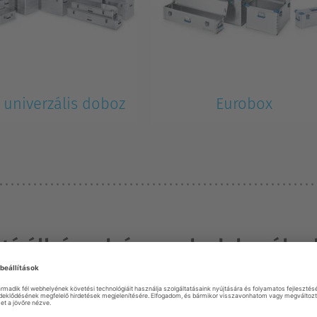
 univerzális doboz
Eurobox
ató állványok és munkadobogók – 
n, rugalmasan használhatóak, könnyűek és kompakt mér