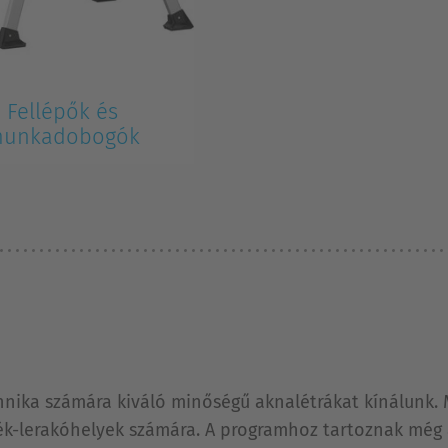
Fellépők és
unkadobogók
hnika számára kiváló minőségű aknalétrákat kínálunk.
dék-lerakóhelyek számára. A programhoz tartoznak még 