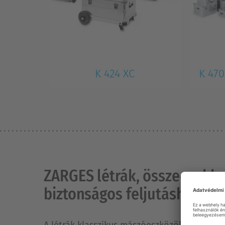
K 424 XC
K 470
ZARGES létrák, összecsukh
biztonságos feljutáshoz.
A létrák klasszikus mászóeszközök. Gyorsa