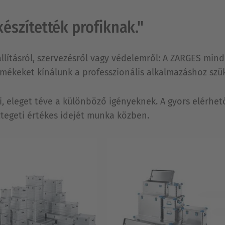
észítették profiknak."
állításról, szervezésről vagy védelemről: A ZARGES min
ermékeket kínálunk a professzionális alkalmazáshoz sz
 ki, eleget téve a különböző igényeknek. A gyors elérh
tegeti értékes idejét munka közben.