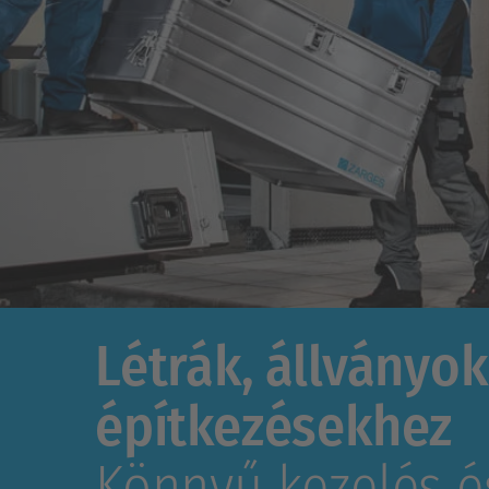
Létrák, állványo
építkezésekhez
Könnyű kezelés 