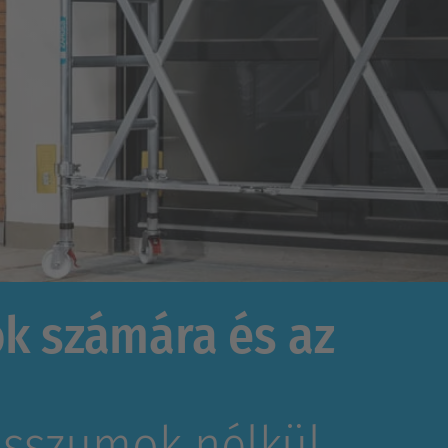
ok számára és az
isszumok nélkül