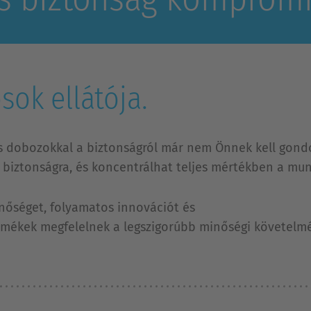
sok ellátója.
l és dobozokkal a biztonságról már nem Önnek kell go
 biztonságra, és koncentrálhat teljes mértékben a mun
nőséget, folyamatos innovációt és
ermékek megfelelnek a legszigorúbb minőségi követelm