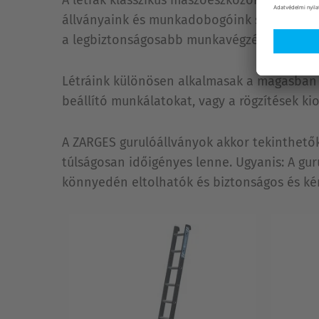
állványaink és munkadobogóink száma és az
a legbiztonságosabb munkavégzésre.
Létráink különösen alkalmasak a magasban 
beállító munkálatokat, vagy a rögzítések ki
A ZARGES gurulóállványok akkor tekinthetők
túlságosan időigényes lenne. Ugyanis: A gu
könnyedén eltolhatók és biztonságos és k