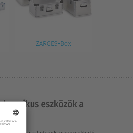
ZARGES-Box
klasszikus eszközök a
etűek. Létracsaládjaink, összecsukható