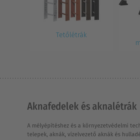
Tetőlétrák
m
Aknafedelek és aknalétrák
A mélyépítéshez és a környezetvédelmi tec
telepek, aknák, vízelvezető aknák és hulla