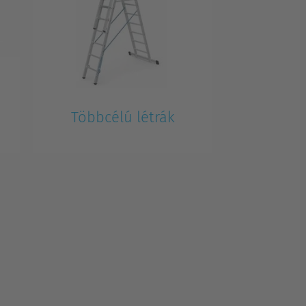
Többcélú létrák