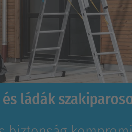
k és ládák szakiparos
és biztonság komprom