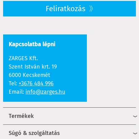
Feliratkozás
Kapcsolatba lépni
ZARGES Kft.
Szent István krt. 19
6000 Kecskemét
Tel:
+3676 484 996
Email:
info@zarges.hu
Termékek
Súgó & szolgáltatás