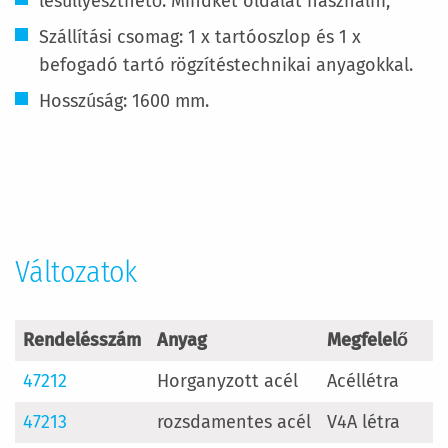
lesüllyeszthető. Mindkét oldalát használni,
Szállítási csomag: 1 x tartóoszlop és 1 x
befogadó tartó rögzítéstechnikai anyagokkal.
Hosszúság: 1600 mm.
További
információ
Változatok
Rendelésszám
Anyag
Megfelelő
47212
Horganyzott acél
Acéllétra
47213
rozsdamentes acél
V4A létra