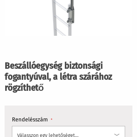
Ugrás
a
képgaléria
Beszállóegység biztonsági
elejére
fogantyúval, a létra szárához
rögzíthető
Rendelésszám