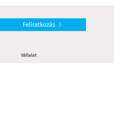
Feliratkozás
Vállalat
Rólunk
Karrier
Fenntarthatóság
sek
Sajtó