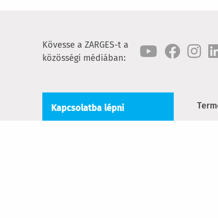
Kövesse a ZARGES-t a
közösségi médiában:
Term
Kapcsolatba lépni
Lépc
ZARGES Kft.
Szent István krt. 19
Guru
6000 Kecskemét
Dobo
Tel:
+3676 484 996
Létrá
Email:
info@zarges.hu