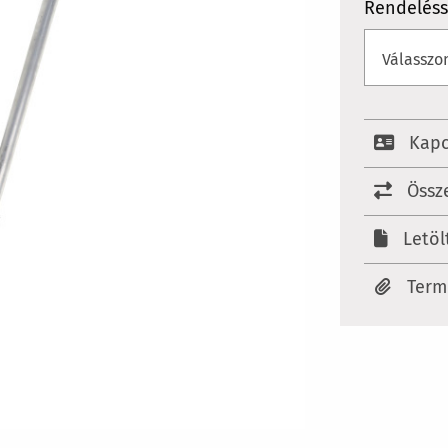
Rendelés
Kapc
Össz
Letöl
Ter