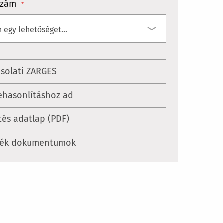
szám
solati ZARGES
ehasonlításhoz ad
tés adatlap (PDF)
mék dokumentumok