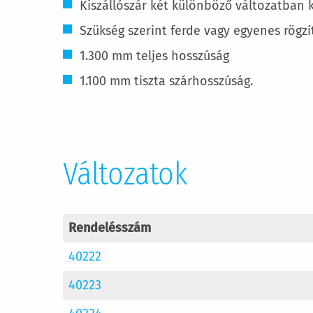
Kiszállószár két különböző változatban 
Szükség szerint ferde vagy egyenes rögzí
1.300 mm teljes hosszúság
1.100 mm tiszta szárhosszúság.
Változatok
Rendelésszám
40222
40223