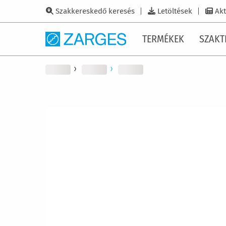
Szakkereskedő keresés
Letöltések
Akt
TERMÉKEK
SZAKT
Ugrás
a
képgaléria
végére