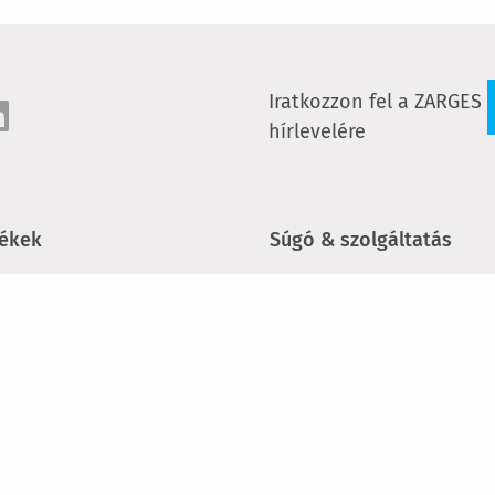
Iratkozzon fel a ZARGES
hírlevelére
ékek
Súgó & szolgáltatás
sők és dobogók
Newsletter
lóállványok
Kapcsolat
zok
szakkereskedő keresés
k
Szemináriumok és képzé
Pótalkatrészek