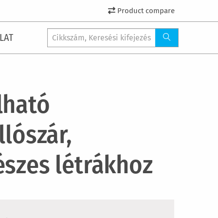
Product compare
LAT
lható
llószár,
észes létrákhoz