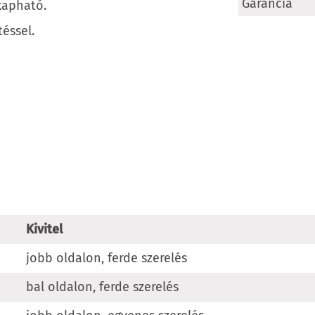
További
Garancia
kapható.
információ
téssel.
Kivitel
jobb oldalon, ferde szerelés
bal oldalon, ferde szerelés