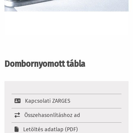
Ugrás
a
képgaléria
Dombornyomott tábla
elejére
Kapcsolati ZARGES
Összehasonlításhoz ad
Letöltés adatlap (PDF)