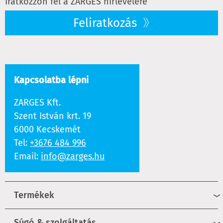
Iratkozzon fel a ZARGES hírlevelére
Feliratkozás
Kapcsolatba lépni
ZARGES Kft.
Szent István krt. 19
6000 Kecskemét
Tel:
+3676 484 996
Email:
info@zarges.hu
Termékek
Súgó & szolgáltatás