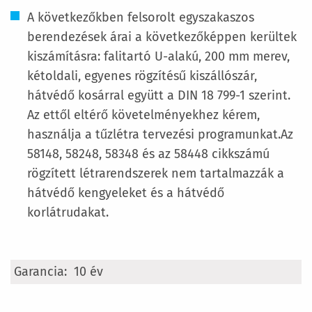
A következőkben felsorolt egyszakaszos
berendezések árai a következőképpen kerültek
kiszámításra: falitartó U-alakú, 200 mm merev,
kétoldali, egyenes rögzítésű kiszállószár,
hátvédő kosárral együtt a DIN 18 799-1 szerint.
Az ettől eltérő követelményekhez kérem,
használja a tűzlétra tervezési programunkat.Az
58148, 58248, 58348 és az 58448 cikkszámú
rögzített létrarendszerek nem tartalmazzák a
hátvédő kengyeleket és a hátvédő
korlátrudakat.
További
10 év
információ