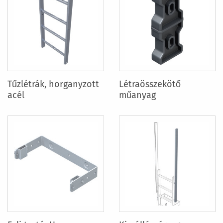
Tűzlétrák, horganyzott
Létraösszekötő
acél
műanyag