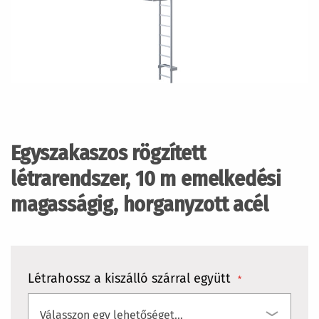
Ugrás
a
képgaléria
Egyszakaszos rögzített
elejére
létrarendszer, 10 m emelkedési
magasságig, horganyzott acél
Létrahossz a kiszálló szárral együtt