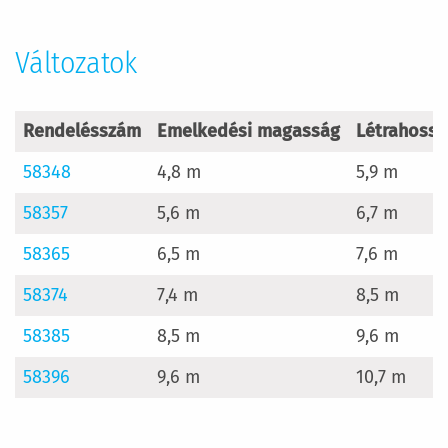
Változatok
Rendelésszám
Emelkedési magasság
Létrahossz 
58348
4,8 m
5,9 m
58357
5,6 m
6,7 m
58365
6,5 m
7,6 m
58374
7,4 m
8,5 m
58385
8,5 m
9,6 m
58396
9,6 m
10,7 m