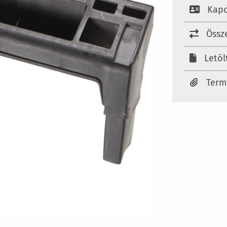
Kapc
Össz
Letöl
Ter