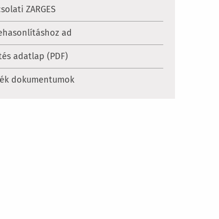
solati ZARGES
ehasonlításhoz ad
tés adatlap (PDF)
mék dokumentumok