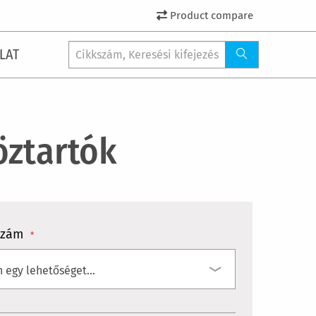
Product compare
LAT
öztartók
szám