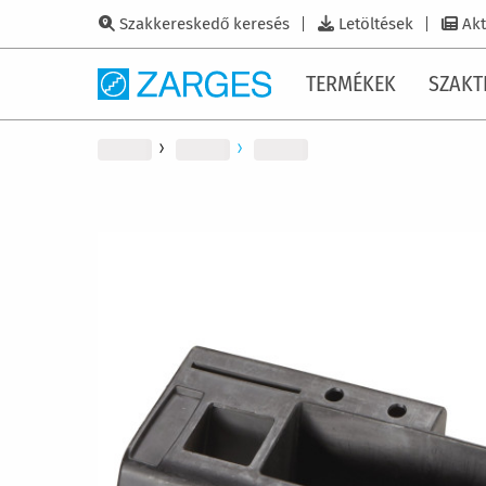
Szakkereskedő keresés
Letöltések
Akt
TERMÉKEK
SZAKT
Ugrás
a
képgaléria
végére