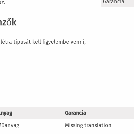
További
Garancia
z.
információ
mzők
létra típusát kell figyelembe venni,
Anyag
Garancia
Műanyag
Missing translation