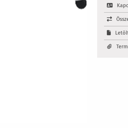
Kapc
Össz
Letöl
Ter