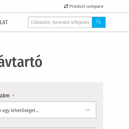
Product compare
LAT
távtartó
szám