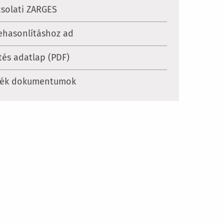
solati ZARGES
ehasonlításhoz ad
tés adatlap (PDF)
mék dokumentumok