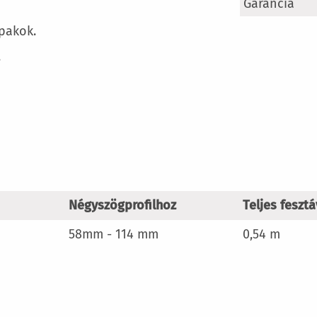
További
Garancia
információ
upakok.
.
Négyszögprofilhoz
Teljes fesztá
n
58mm - 114 mm
0,54 m