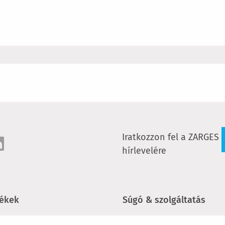
Iratkozzon fel a ZARGES
hírlevelére
ékek
Súgó & szolgáltatás
sők és dobogók
Newsletter