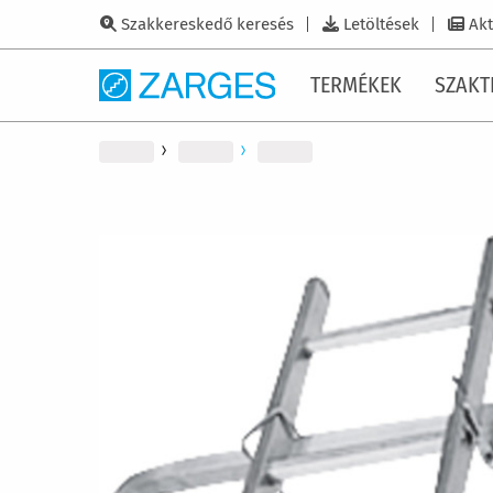
Szakkereskedő keresés
Letöltések
Akt
TERMÉKEK
SZAKT
Ugrás
a
képgaléria
végére