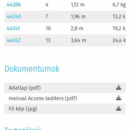
44286
4
1,12 m
6,7 kg
44240
7
1,96 m
13,2 kg
44241
10
2,8 m
19,2 kg
44242
13
3,64 m
24,4 kg
Dokumentumok
Adatlap (pdf)
manual Access-ladders (pdf)
Fő kép (jpg)