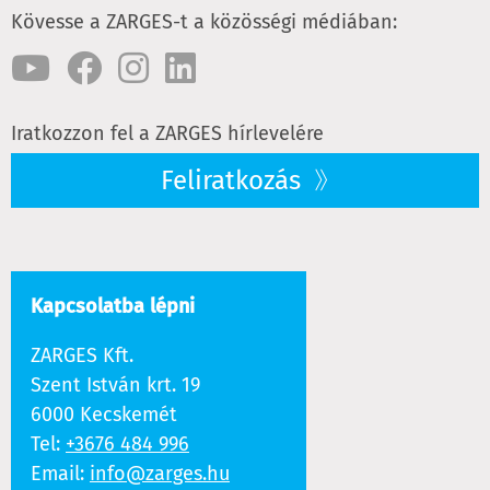
Kövesse a ZARGES-t a közösségi médiában:
Iratkozzon fel a ZARGES hírlevelére
Feliratkozás
Kapcsolatba lépni
ZARGES Kft.
Szent István krt. 19
6000 Kecskemét
Tel:
+3676 484 996
Email:
info@zarges.hu