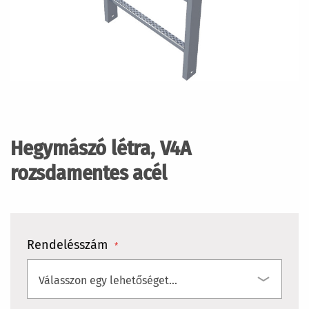
Ugrás
a
képgaléria
Hegymászó létra, V4A
elejére
rozsdamentes acél
Rendelésszám