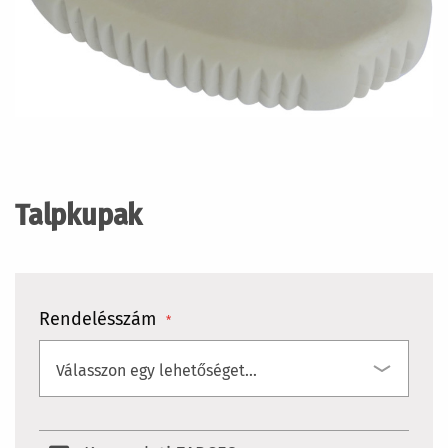
Ugrás
a
képgaléria
Talpkupak
elejére
Rendelésszám