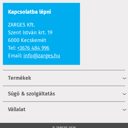
Kapcsolatba lépni
ZARGES Kft.
Szent István krt. 19
6000 Kecskemét
Tel:
+3676 484 996
Email:
info@zarges.hu
Termékek
Súgó & szolgáltatás
Vállalat
© ZARGES 2026