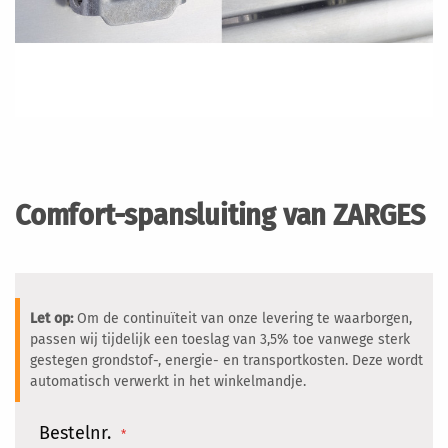
Ga
naar
het
Comfort-spansluiting van ZARGES
begin
van
de
afbeeldingen-
gallerij
Let op:
Om de continuïteit van onze levering te waarborgen,
passen wij tijdelijk een toeslag van 3,5% toe vanwege sterk
gestegen grondstof-, energie- en transportkosten. Deze wordt
automatisch verwerkt in het winkelmandje.
Bestelnr.