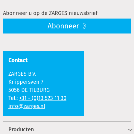
Abonneer u op de ZARGES nieuwsbrief
Abonneer
Contact
ZARGES B.V.
Knippersven 7
5056 DE TILBURG
Tel.:
+31 - (0)13 523 11 30
info@zarges.nl
Producten