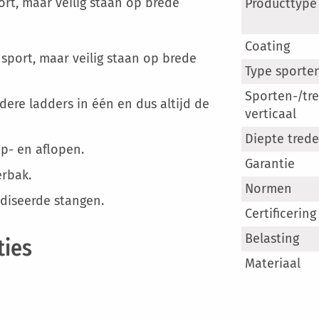
Meer
rt, maar veilig staan op brede
Producttype
informatie
Coating
sport, maar veilig staan op brede
Type sporte
Sporten-/tr
dere ladders in één en dus altijd de
verticaal
Diepte tred
p- en aflopen.
Garantie
erbak.
Normen
odiseerde stangen.
Certificering
Belasting
ties
Materiaal