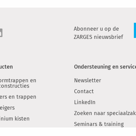
Abonneer u op de
ZARGES nieuwsbrief
ucten
Ondersteuning en servic
formtrappen en
Newsletter
constructies
Contact
ers en trappen
LinkedIn
eigers
Zoeken naar speciaalza
inium kisten
Seminars & training
Onderdelen