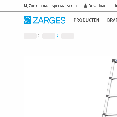
Zoeken naar speciaalzaken
Downloads
PRODUCTEN
BRA
Ga
naar
het
einde
van
de
afbeeldingen-
gallerij