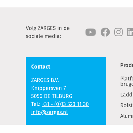
Volg ZARGES in de
sociale media:
Prod
Contact
Plat
ZARGES B.V.
brug
Knippersven 7
Ladd
5056 DE TILBURG
Tel.:
+31 - (0)13 523 11 30
Rolst
info@zarges.nl
Alum