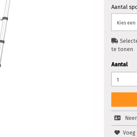
Aantal sp
Select
te tonen
Aantal
Neem
Voeg 