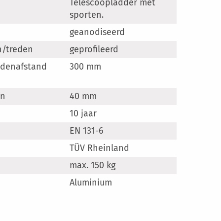
Telescoopladder met
sporten.
geanodiseerd
n/treden
geprofileerd
edenafstand
300 mm
en
40 mm
10 jaar
EN 131-6
TÜV Rheinland
max. 150 kg
Aluminium