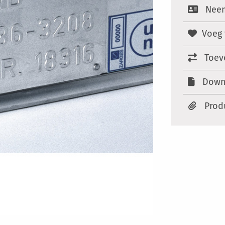
Neem
Voeg 
Toev
Down
Prod