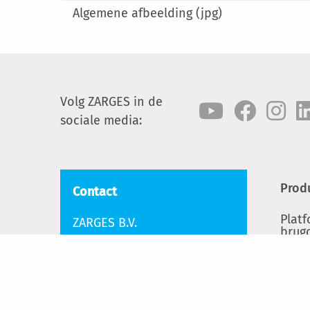
Algemene afbeelding (jpg)
Volg ZARGES in de
sociale media:
Prod
Contact
Plat
ZARGES B.V.
brug
Knippersven 7
Ladd
5056 DE TILBURG
Tel.:
+31 - (0)13 523 11 30
Rolst
info@zarges.nl
Alum