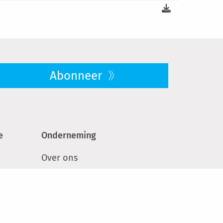
Abonneer
e
Onderneming
Over ons
Loopbaan
Duurzaamheid
ken
Pers