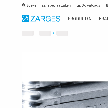
Zoeken naar speciaalzaken
Downloads
PRODUCTEN
BRA
Ga
naar
het
einde
van
de
afbeeldingen-
gallerij