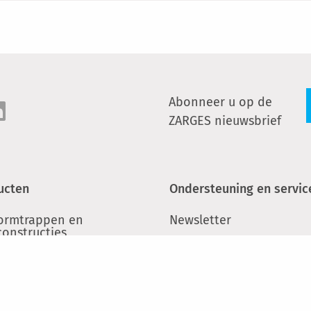
Abonneer u op de
ZARGES nieuwsbrief
ucten
Ondersteuning en servic
formtrappen en
Newsletter
constructies
Contact
ers en trappen
LinkedIn
eigers
Zoeken naar speciaalza
inium kisten