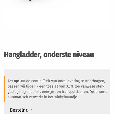
Ga
naar
het
Hangladder, onderste niveau
begin
van
de
afbeeldingen-
gallerij
Let op:
Om de continuïteit van onze levering te waarborgen,
passen wij tijdelijk een toeslag van 3,5% toe vanwege sterk
gestegen grondstof-, energie- en transportkosten. Deze wordt
automatisch verwerkt in het winkelmandje.
Bestelnr.