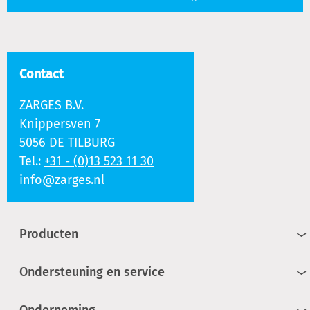
Contact
ZARGES B.V.
Knippersven 7
5056 DE TILBURG
Tel.:
+31 - (0)13 523 11 30
info@zarges.nl
Producten
Ondersteuning en service
Onderneming