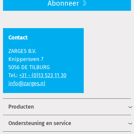
Abonneer
Contact
ZARGES B.V.
Knippersven 7
5056 DE TILBURG
Tel.:
+31 - (0)13 523 11 30
info@zarges.nl
Producten
Ondersteuning en service