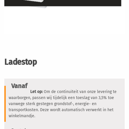
Ga
naar
het
Ladestop
begin
van
de
afbeeldingen-
Vanaf
gallerij
Let op:
Om de continuïteit van onze levering te
waarborgen, passen wij tijdelijk een toeslag van 3,5% toe
vanwege sterk gestegen grondstof-, energie- en
transportkosten. Deze wordt automatisch verwerkt in het
winkelmandje.