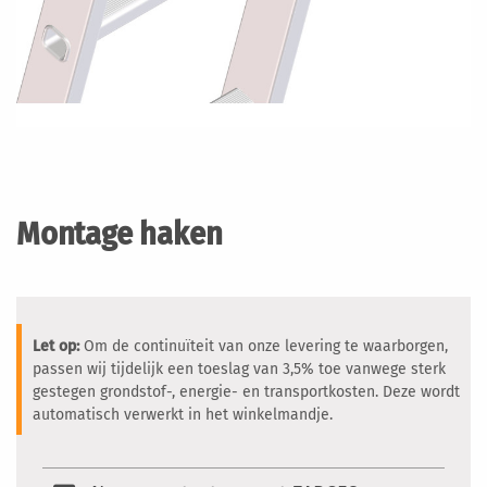
Ga
naar
het
Montage haken
begin
van
de
afbeeldingen-
gallerij
Let op:
Om de continuïteit van onze levering te waarborgen,
passen wij tijdelijk een toeslag van 3,5% toe vanwege sterk
gestegen grondstof-, energie- en transportkosten. Deze wordt
automatisch verwerkt in het winkelmandje.