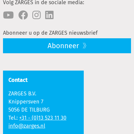
Volg ZARGES in de sociale media:
Abonneer u op de ZARGES nieuwsbrief
Abonneer
Contact
ZARGES B.V.
Knippersven 7
5056 DE TILBURG
Tel.:
+31 - (0)13 523 11 30
info@zarges.nl