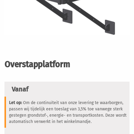
Ga
naar
het
Overstapplatform
begin
van
de
afbeeldingen-
Vanaf
gallerij
Let op:
Om de continuïteit van onze levering te waarborgen,
passen wij tijdelijk een toeslag van 3,5% toe vanwege sterk
gestegen grondstof-, energie- en transportkosten. Deze wordt
automatisch verwerkt in het winkelmandje.