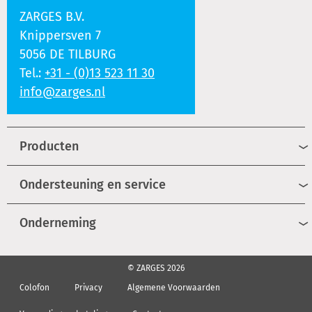
ZARGES B.V.
Knippersven 7
5056 DE TILBURG
Tel.:
+31 - (0)13 523 11 30
info@zarges.nl
Producten
Ondersteuning en service
Onderneming
© ZARGES 2026
Colofon
Privacy
Algemene Voorwaarden