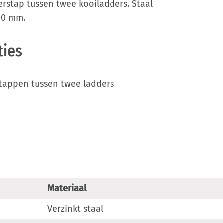
Meer
rstap tussen twee kooiladders. Staal
informatie
700 mm.
ties
stappen tussen twee ladders
Materiaal
Verzinkt staal