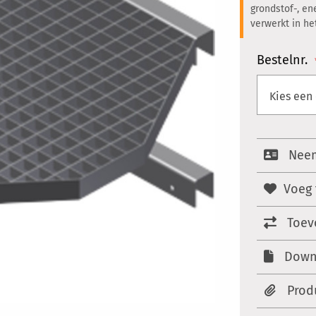
grondstof-, en
verwerkt in h
Bestelnr.
Neem
Voeg 
Toev
Down
Prod