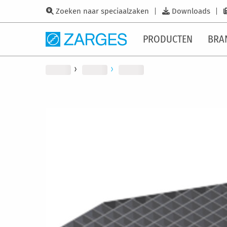
Zoeken naar speciaalzaken
Downloads
PRODUCTEN
BRA
Ga
naar
het
einde
van
de
afbeeldingen-
gallerij