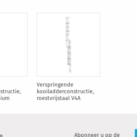
e
Verspringende
tructie,
kooiladderconstructie,
nium
roestvrijstaal V4A
Abonneer u op de