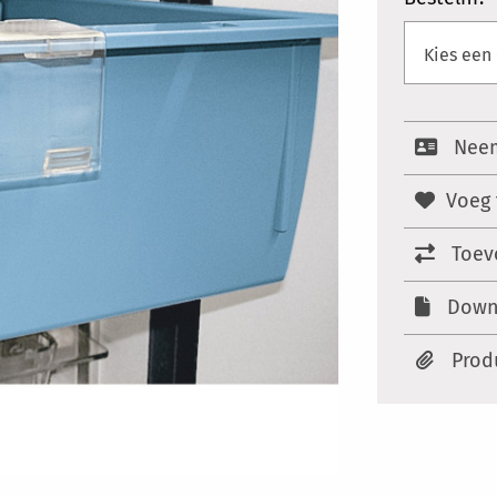
Neem
Voeg 
Toev
Down
Prod