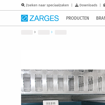
Zoeken naar speciaalzaken
Downloads
PRODUCTEN
BRA
Ga
naar
het
einde
van
de
afbeeldingen-
gallerij