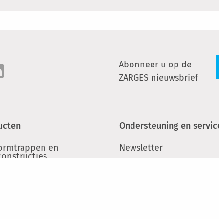
Abonneer u op de
ZARGES nieuwsbrief
ucten
Ondersteuning en servic
formtrappen en
Newsletter
constructies
Contact
ers en trappen
LinkedIn
eigers
Zoeken naar speciaalza
inium kisten
Seminars & training