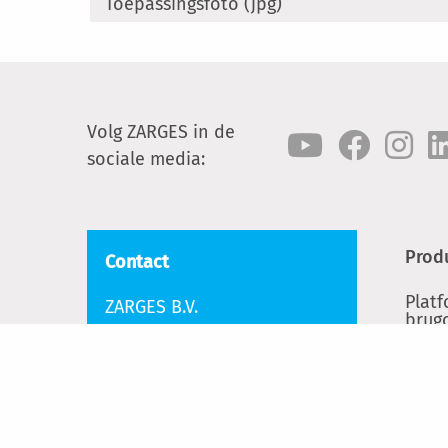
Toepassingsfoto (jpg)
Volg ZARGES in de
sociale media:
Prod
Contact
Plat
ZARGES B.V.
brug
Knippersven 7
Ladd
5056 DE TILBURG
Tel.:
+31 - (0)13 523 11 30
Rolst
info@zarges.nl
Alum