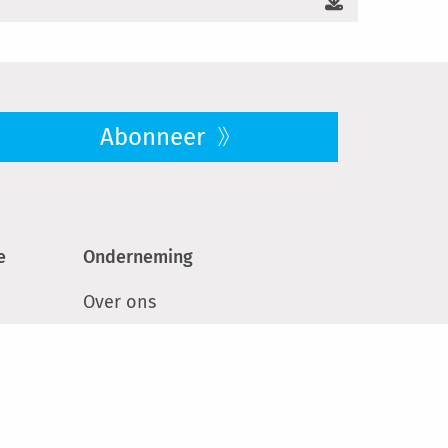
Abonneer
e
Onderneming
Over ons
Loopbaan
Duurzaamheid
ken
Pers