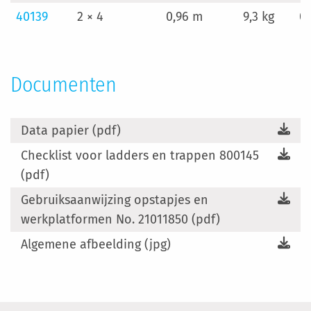
40139
2 × 4
0,96 m
9,3 kg
0,
Documenten
Data papier (pdf)
Checklist voor ladders en trappen 800145
(pdf)
Gebruiksaanwijzing opstapjes en
werkplatformen No. 21011850 (pdf)
Algemene afbeelding (jpg)