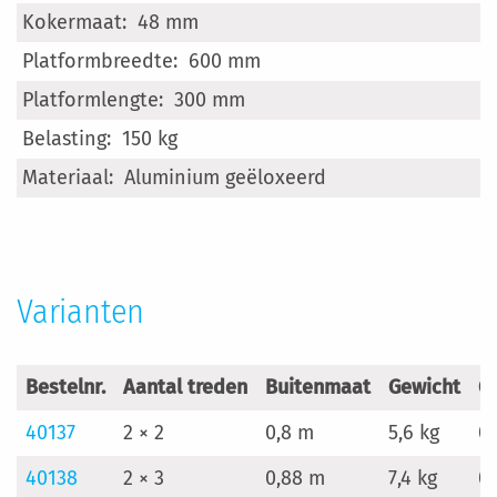
48 mm
600 mm
300 mm
150 kg
Aluminium geëloxeerd
Varianten
Bestelnr.
Aantal treden
Buitenmaat
Gewicht
G
40137
2 × 2
0,8 m
5,6 kg
0,
40138
2 × 3
0,88 m
7,4 kg
0,