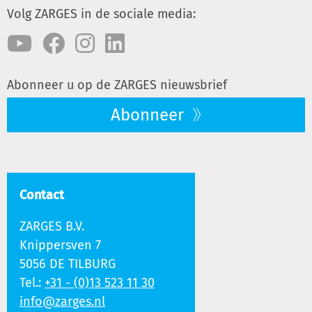
Volg ZARGES in de sociale media:
Abonneer u op de ZARGES nieuwsbrief
Abonneer
Contact
ZARGES B.V.
Knippersven 7
5056 DE TILBURG
Tel.:
+31 - (0)13 523 11 30
info@zarges.nl