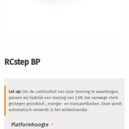
Ga
naar
het
RCstep BP
begin
van
de
afbeeldingen-
gallerij
Let op:
Om de continuïteit van onze levering te waarborgen,
passen wij tijdelijk een toeslag van 3,5% toe vanwege sterk
gestegen grondstof-, energie- en transportkosten. Deze wordt
automatisch verwerkt in het winkelmandje.
Platformhoogte