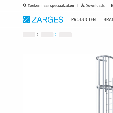
Zoeken naar speciaalzaken
Downloads
PRODUCTEN
BRA
Ga
naar
het
einde
van
de
afbeeldingen-
gallerij