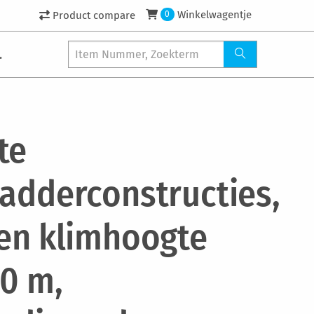
Winkelwagentje
Product compare
0
.
te
ladderconstructies,
een klimhoogte
10 m,