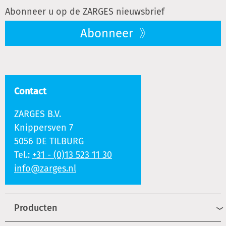
Abonneer u op de ZARGES nieuwsbrief
Abonneer
Contact
ZARGES B.V.
Knippersven 7
5056 DE TILBURG
Tel.:
+31 - (0)13 523 11 30
info@zarges.nl
Producten