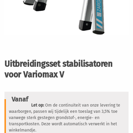
Ga
naar
het
Uitbreidingsset stabilisatoren
begin
van
voor Variomax V
de
afbeeldingen-
gallerij
Vanaf
Let op:
Om de continuïteit van onze levering te
waarborgen, passen wij tijdelijk een toeslag van 3,5% toe
vanwege sterk gestegen grondstof-, energie- en
transportkosten. Deze wordt automatisch verwerkt in het
winkelmandje.