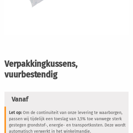
Ga
naar
het
Verpakkingkussens,
begin
van
vuurbestendig
de
afbeeldingen-
gallerij
Vanaf
Let op:
Om de continuïteit van onze levering te waarborgen,
passen wij tijdelijk een toeslag van 3,5% toe vanwege sterk
gestegen grondstof-, energie- en transportkosten. Deze wordt
automatisch verwerkt in het winkelmandje.