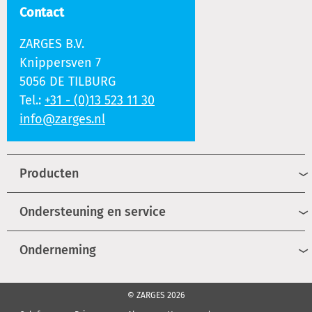
Contact
ZARGES B.V.
Knippersven 7
5056 DE TILBURG
Tel.:
+31 - (0)13 523 11 30
info@zarges.nl
Producten
Ondersteuning en service
Onderneming
© ZARGES 2026