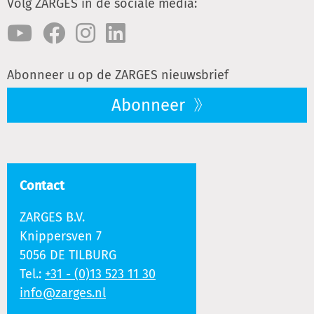
Volg ZARGES in de sociale media:
Abonneer u op de ZARGES nieuwsbrief
Abonneer
Contact
ZARGES B.V.
Knippersven 7
5056 DE TILBURG
Tel.:
+31 - (0)13 523 11 30
info@zarges.nl