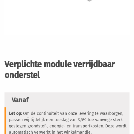
Ga
naar
het
Verplichte module verrijdbaar
begin
van
onderstel
de
afbeeldingen-
gallerij
Vanaf
Let op:
Om de continuïteit van onze levering te waarborgen,
passen wij tijdelijk een toeslag van 3,5% toe vanwege sterk
gestegen grondstof-, energie- en transportkosten. Deze wordt
automatisch verwerkt in het winkelmandje.