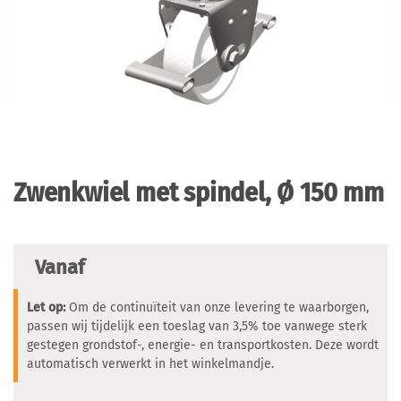
Ga
naar
het
Zwenkwiel met spindel, Ø 150 mm
begin
van
de
afbeeldingen-
Vanaf
gallerij
Let op:
Om de continuïteit van onze levering te waarborgen,
passen wij tijdelijk een toeslag van 3,5% toe vanwege sterk
gestegen grondstof-, energie- en transportkosten. Deze wordt
automatisch verwerkt in het winkelmandje.