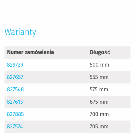
Warianty
Numer zamówienia
Długość
829729
500 mm
827657
555 mm
827548
575 mm
827613
675 mm
827885
700 mm
827574
705 mm