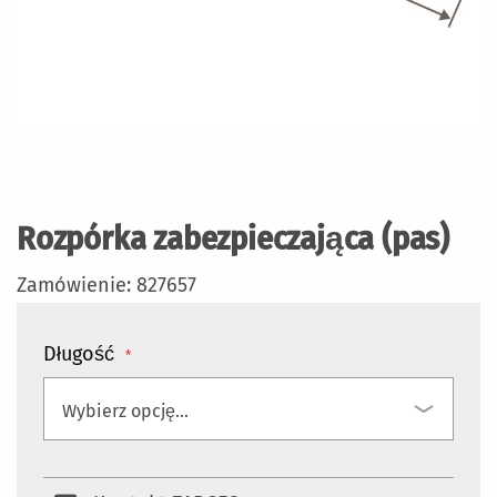
Przejdź
na
początek
Rozpórka zabezpieczająca (pas)
galerii
Zamówienie: 827657
Długość