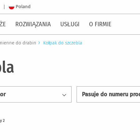
Poland
i
ŻE
ROZWIĄZANIA
USŁUGI
O FIRMIE
amienne do drabin
Kołpak do szczebla
bla
lor
ty
2