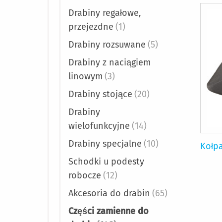
Drabiny regałowe,
przejezdne
(1)
Drabiny rozsuwane
(5)
Drabiny z naciągiem
linowym
(3)
Drabiny stojące
(20)
Drabiny
wielofunkcyjne
(14)
Drabiny specjalne
(10)
Kołpa
Schodki u podesty
robocze
(12)
Akcesoria do drabin
(65)
Części zamienne do