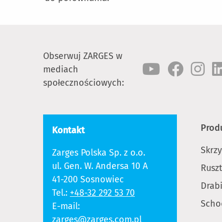
Obserwuj ZARGES w
mediach
społecznościowych:
Prod
Kontakt
Skrz
Zarges Polska Sp. z o.o.
ul. Gen. W. Andersa 10 A
Rusz
41-200 Sosnowiec
Drab
Tel.:
+48-32 292 53 70
Scho
E-mail:
zarges@zarges.com.pl