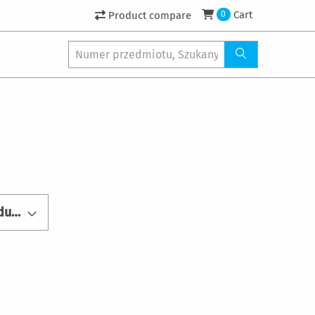
Cart
Product compare
0
Pasuje do numeru produktu