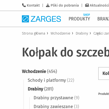
Kontakt
Pliki do pobrania
Aktualnośc
SHOP
PRODUKTY
BRAN
Strona główna
Wchodzenie
Drabiny
Części z
Kołpak do szcze
Wchodzenie
(454)
Ko
Schody i platformy
(22)
Drabiny
(281)
Produk
Drabiny przystawne
(9)
Drabiny zawieszane
(3)