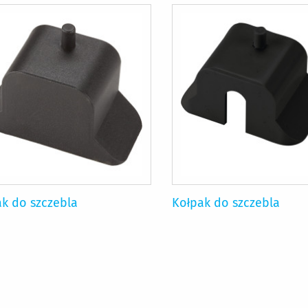
k do szczebla
Kołpak do szczebla