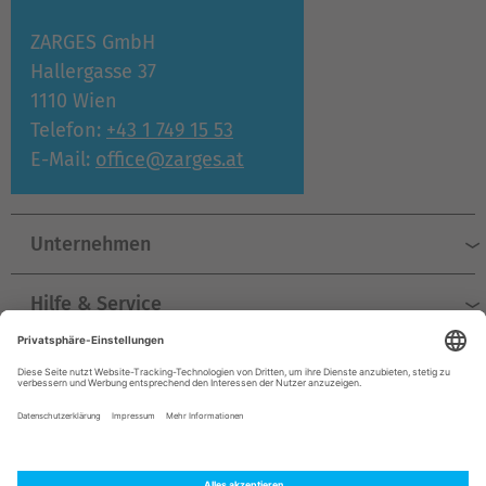
ZARGES GmbH
Hallergasse 37
1110 Wien
Telefon:
+43 1 749 15 53
E-Mail:
office@zarges.at
Unternehmen
Hilfe & Service
Produkte
© ZARGES 2026
Impressum
Datenschutz
AGB
Versand und Zahlung