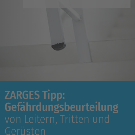
ZARGES Tipp:
Gefährdungsbeurteilung
von Leitern, Tritten und
Gerüsten