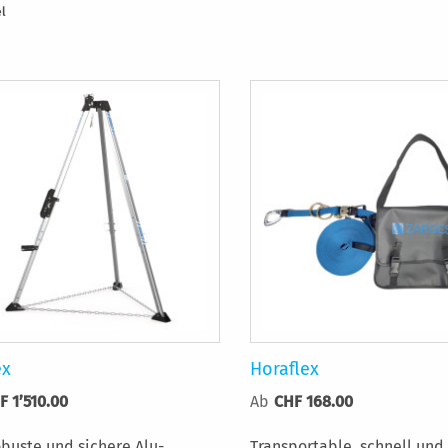
el
ex
Horaflex
F 1’510.00
Ab
CHF 168.00
obuste und sichere Alu-
Transportable, schnell und 