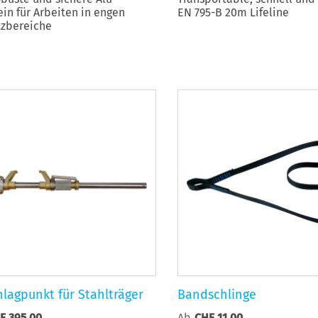
ein für Arbeiten in engen
EN 795-B 20m Lifeline
tzbereiche
lagpunkt für Stahlträger
Bandschlinge
F 395.00
Ab
CHF 11.00