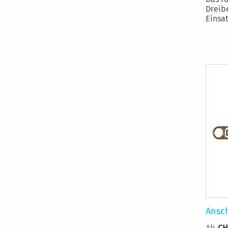
Dreib
Einsa
Ansch
Ab
CH