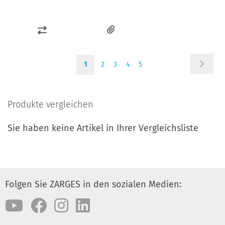
ZUR
VERGLEICHSLISTE
Seite
Seite
Sie
Seite
Seite
Seite
Seite
HINZUFÜGEN
Weiter
1
2
3
4
5
lesen
gerade
Seite
Produkte vergleichen
Sie haben keine Artikel in Ihrer Vergleichsliste
Folgen Sie ZARGES in den sozialen Medien: