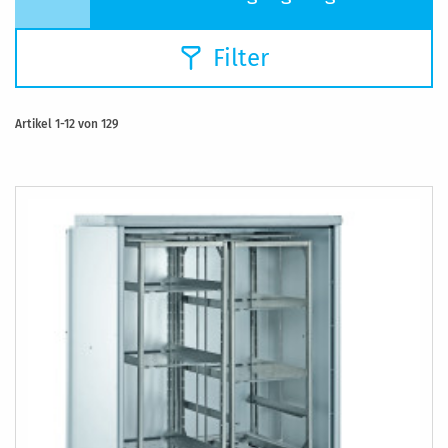
Filter
Artikel
1
-
12
von
129