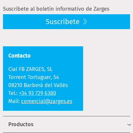
Suscríbete al boletín informativo de Zarges
Suscríbete
Contacto
Cial FB ZARGES, SL
Torrent Tortuguer, 54
08210 Barberà del Vallès
Tel.:
+34 93 729 6380
Mail:
comercial@zarges.es
Productos