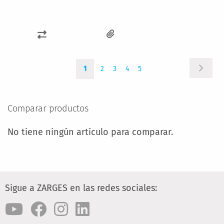
AÑADIR
PARA
Página
Página
Actualmente
Página
Página
Página
Página
COMPARAR
Siguie
1
2
3
4
5
estás
leyendo
página
Comparar productos
No tiene ningún artículo para comparar.
Sigue a ZARGES en las redes sociales: