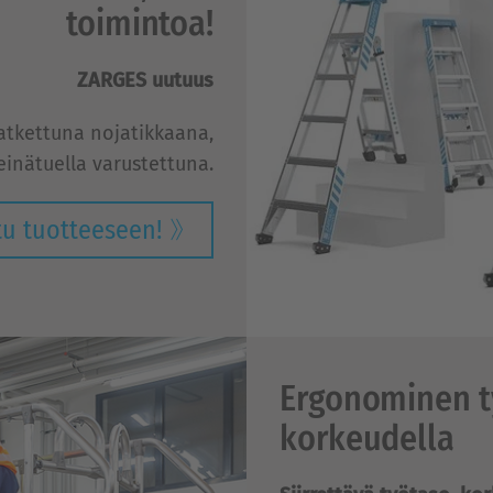
toimintoa!
ZARGES uutuus
atkettuna nojatikkaana,
seinätuella varustettuna.
tu tuotteeseen!
Ergonominen ty
korkeudella