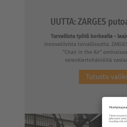
UUTTA: ZARGES puto
Turvallista työtä korkealla - laa
Innovatiivista turvallisuutta. ZARGE
”Chair in the Air” ominaisuu
verenkiertohäiriöitä vast
Tutustu valik