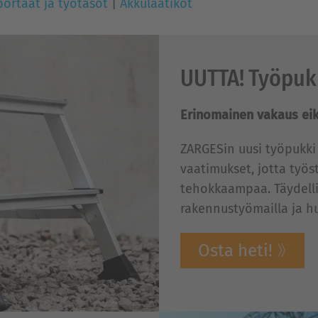
portaat ja työtasot
|
Akkulaatikot
UUTTA! Työpukk
Erinomainen vakaus ei
ZARGESin uusi työpukk
vaatimukset, jotta työs
tehokkaampaa. Täydelli
rakennustyömailla ja hu
Osta heti!