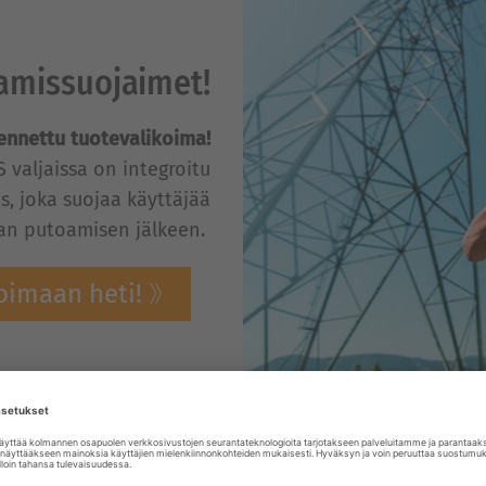
amissuojaimet!
jennettu tuotevalikoima!
S valjaissa on integroitu
s, joka suojaa käyttäjää
aan putoamisen jälkeen.
oimaan heti!
Toijala Works 