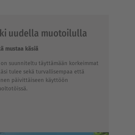
i uudella muotoilulla
kä mustaa käsiä
i on suunniteltu täyttämään korkeimmat
täsi tulee sekä turvallisempaa että
nen päivittäiseen käyttöön
oltotöissä.