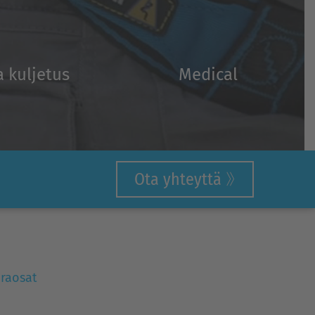
a kuljetus
Medical
Ota yhteyttä
raosat