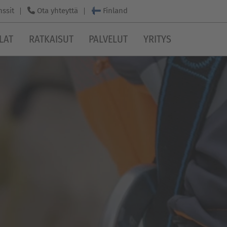
Finland
nssit
Ota yhteyttä
LAT
RATKAISUT
PALVELUT
YRITYS