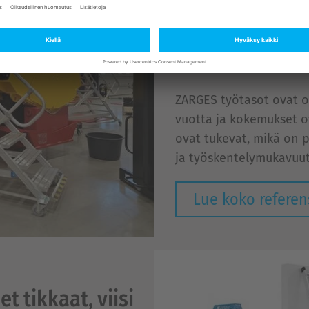
työturvallisuu
Työturvallisuus on aina
toimintaa.
ZARGES työtasot ovat ol
vuotta ja kokemukset ova
ovat tukevat, mikä on p
ja työskentelymukavuut
Lue koko referen
t tikkaat, viisi