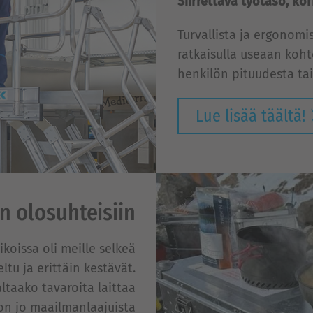
Siirrettävä työtaso, k
Turvallista ja ergonomis
ratkaisulla useaan koht
henkilön pituudesta ta
Lue lisää täältä!
n olosuhteisiin
koissa oli meille selkeä
ltu ja erittäin kestävät.
ltaako tavaroita laittaa
 on jo maailmanlaajuista