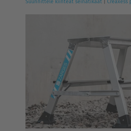
Suunnittele kiinteät seinätikaat
|
Creaxess 