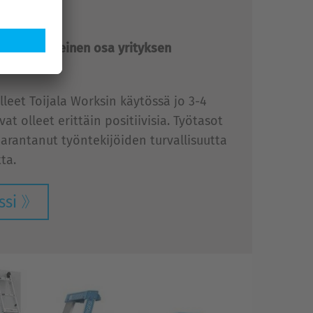
teen
 ollut keskeinen osa yrityksen
leet Toijala Worksin käytössä jo 3-4
t olleet erittäin positiivisia. Työtasot
arantanut työntekijöiden turvallisuutta
ta.
ssi