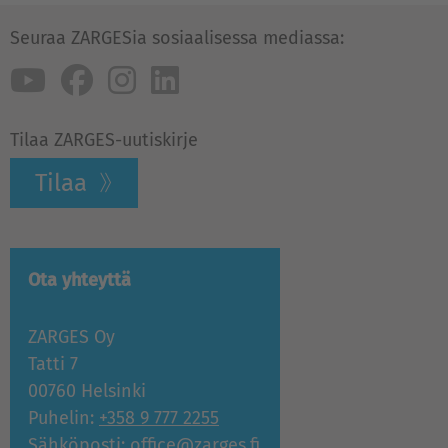
Seuraa ZARGESia sosiaalisessa mediassa:
Tilaa ZARGES-uutiskirje
Tilaa
Ota yhteyttä
ZARGES Oy
Tatti 7
00760 Helsinki
Puhelin:
+358 9 777 2255
Sähköposti:
office@zarges.fi