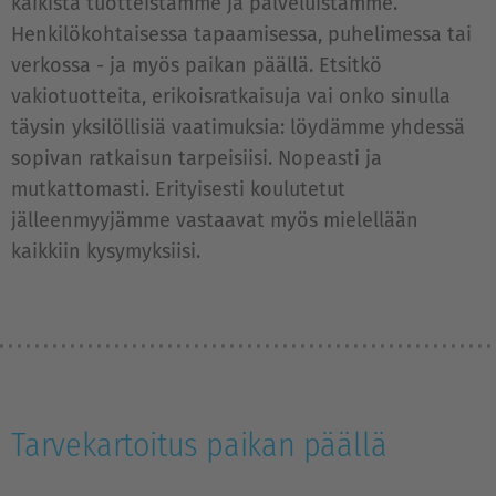
kaikista tuotteistamme ja palveluistamme.
Henkilökohtaisessa tapaamisessa, puhelimessa tai
verkossa - ja myös paikan päällä. Etsitkö
vakiotuotteita, erikoisratkaisuja vai onko sinulla
täysin yksilöllisiä vaatimuksia: löydämme yhdessä
sopivan ratkaisun tarpeisiisi. Nopeasti ja
mutkattomasti. Erityisesti koulutetut
jälleenmyyjämme vastaavat myös mielellään
kaikkiin kysymyksiisi.
Tarvekartoitus paikan päällä