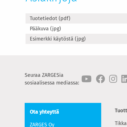
Tuotetiedot (pdf)
Pääkuva (jpg)
Esimerkki käytöstä (jpg)
Seuraa ZARGESia
sosiaalisessa mediassa:
Tuot
Ota yhteyttä
Tikka
ZARGES Oy