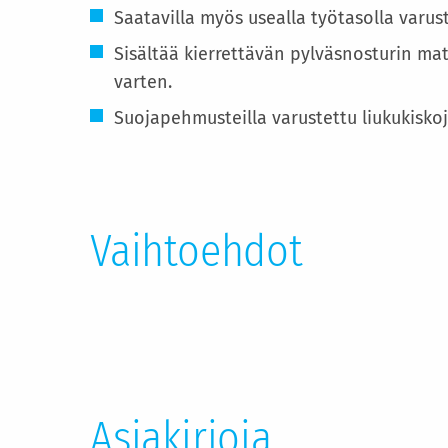
Saatavilla myös usealla työtasolla varust
Sisältää kierrettävän pylväsnosturin ma
varten.
Suojapehmusteilla varustettu liukukisko
Vaihtoehdot
Asiakirjoja