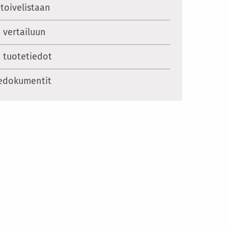
 toivelistaan
ä vertailuun
 tuotetiedot
edokumentit