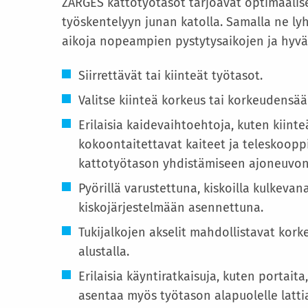
ZARGES kattotyötasot tarjoavat optimaalise
työskentelyyn junan katolla. Samalla ne l
aikoja nopeampien pystytysaikojen ja hyvä
Siirrettävät tai kiinteät työtasot.
Valitse kiinteä korkeus tai korkeudensää
Erilaisia kaidevaihtoehtoja, kuten kiinte
kokoontaitettavat kaiteet ja teleskoop
kattotyötason yhdistämiseen ajoneuvon 
Pyörillä varustettuna, kiskoilla kulkevan
kiskojärjestelmään asennettuna.
Tukijalkojen akselit mahdollistavat kor
alustalla.
Erilaisia käyntiratkaisuja, kuten portait
asentaa myös työtason alapuolelle lattia