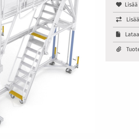
Lisää
Lisä
Lataa
Tuot