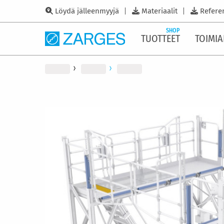
Löydä jälleenmyyjä
Materiaalit
Refere
SHOP
TUOTTEET
TOIMIA
Skip
to
the
end
of
the
images
gallery