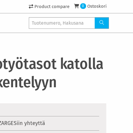
Ostoskori
Product compare
0
otyötasot katolla
kentelyyn
ZARGESiin yhteyttä