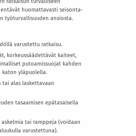
Lisätietoja
n ratkaisun turvalliseen
yhentävät huomattavasti seisonta-
n työturvallisuuden ansiosta.
döllä varustettu ratkaisu.
ät, korkeussäädettävät kaiteet,
pimalliset putoamissuojat kahden
katon yläpuolella.
a tai alas laskettavaan
keuden tasaamisen epätasaisella
a, askelmia tai ramppeja (voidaan
luukulla varustettuna).