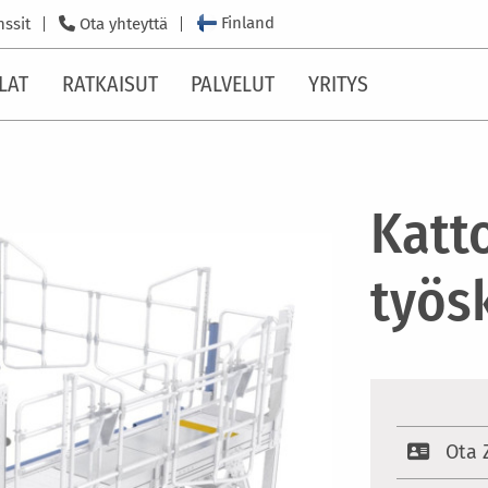
Finland
nssit
Ota yhteyttä
LAT
RATKAISUT
PALVELUT
YRITYS
Katt
työs
Ota 