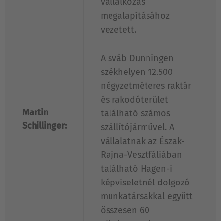
vállalkozás
megalapításához
vezetett.
A sváb Dunningen
székhelyen 12.500
négyzetméteres raktár
és rakodóterület
Martin
található számos
Schillinger:
szállítójárművel. A
vállalatnak az Észak-
Rajna-Vesztfáliában
található Hagen-i
képviseletnél dolgozó
munkatársakkal együtt
összesen 60