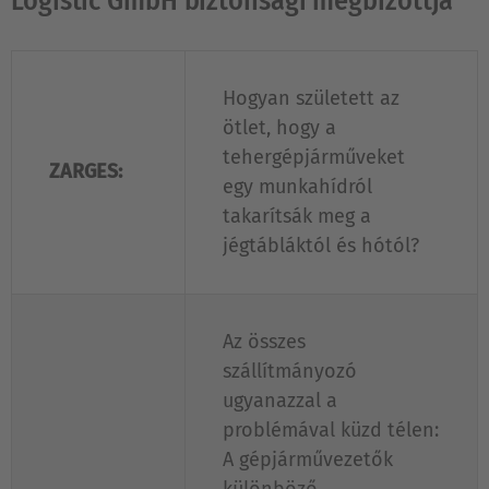
Logistic GmbH biztonsági megbízottja
Hogyan született az
ötlet, hogy a
tehergépjárműveket
ZARGES:
egy munkahídról
takarítsák meg a
jégtábláktól és hótól?
Az összes
szállítmányozó
ugyanazzal a
problémával küzd télen:
A gépjárművezetők