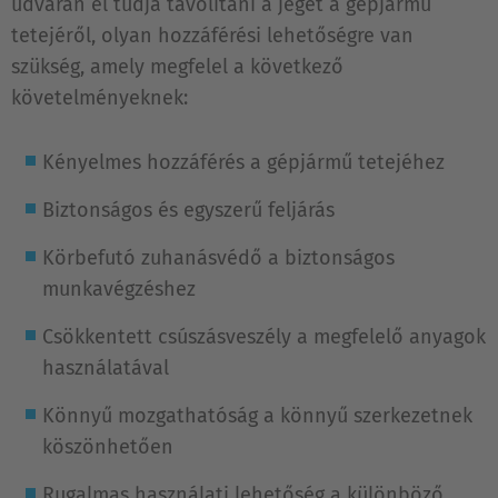
udvarán el tudja távolítani a jeget a gépjármű
tetejéről, olyan hozzáférési lehetőségre van
szükség, amely megfelel a következő
követelményeknek:
Kényelmes hozzáférés a gépjármű tetejéhez
Biztonságos és egyszerű feljárás
Körbefutó zuhanásvédő a biztonságos
munkavégzéshez
Csökkentett csúszásveszély a megfelelő anyagok
használatával
Könnyű mozgathatóság a könnyű szerkezetnek
köszönhetően
Rugalmas használati lehetőség a különböző