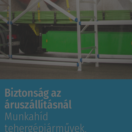
Biztonság az
áruszállításnál
Munkahíd
tehergépjárművek,