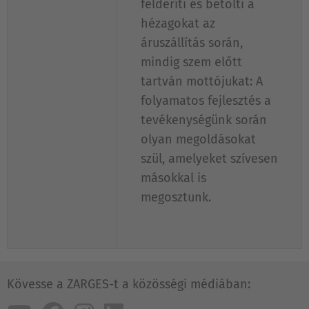
felderíti és betölti a
hézagokat az
áruszállítás során,
mindig szem előtt
tartván mottójukat: A
folyamatos fejlesztés a
tevékenységünk során
olyan megoldásokat
szül, amelyeket szívesen
másokkal is
megosztunk.
Kövesse a ZARGES-t a közösségi médiában: