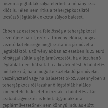
hiszen a jégtáblák súlya elérheti a néhány száz
kilót is. Télen nem ritka a tehergépkocsikról
lecsúszó jégtáblák okozta súlyos baleset.
Ebben az esetben a felelősség a tehergépkocsi
vezetőjére hárul, ezért a törvény előírja, hogy a
vezető kötelessége megtisztítani a járművet a
jégtábláktól. a törvény abban az esetben is 25 euró
bírsággal sújtja a gépjárművezetőt, ha a lezuhanó
jégtáblák nem hátráltatja a közlekedést. A büntetés
mértéke nő, ha a mögötte közlekedő járműveket
veszélyezteti vagy ha balesetet okoz. Amennyiben a
tehergépkocsiról lezuhanó jégtáblák halálos
kimenetelű balesetet okoznak, a büntetés akár
szabadságvesztés is lehet. Ugyanakkor a
gépjárművezetőnek nem könnyű indulás előtt