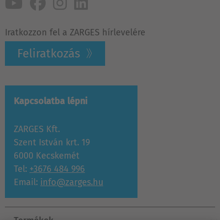
Iratkozzon fel a ZARGES hírlevelére
Feliratkozás
Kapcsolatba lépni
ZARGES Kft.
Szent István krt. 19
6000 Kecskemét
Tel:
+3676 484 996
Email:
info@zarges.hu