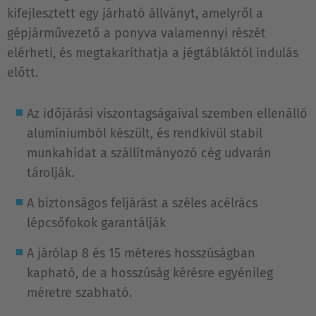
kifejlesztett egy járható állványt, amelyről a
gépjárművezető a ponyva valamennyi részét
elérheti, és megtakaríthatja a jégtábláktól indulás
előtt.
Az időjárási viszontagságaival szemben ellenálló
alumíniumból készült, és rendkívül stabil
munkahidat a szállítmányozó cég udvarán
tárolják.
A biztonságos feljárást a széles acélrács
lépcsőfokok garantálják
A járólap 8 és 15 méteres hosszúságban
kapható, de a hosszúság kérésre egyénileg
méretre szabható.