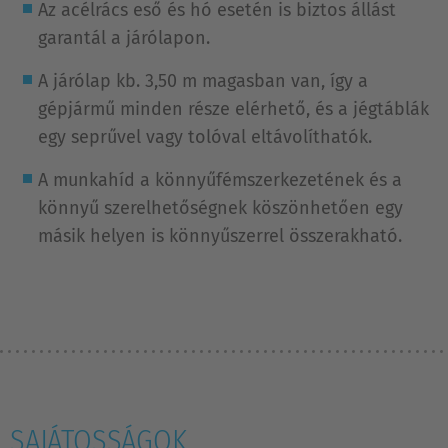
Az acélrács eső és hó esetén is biztos állást
garantál a járólapon.
A járólap kb. 3,50 m magasban van, így a
gépjármű minden része elérhető, és a jégtáblák
egy seprűvel vagy tolóval eltávolíthatók.
A munkahíd a könnyűfémszerkezetének és a
könnyű szerelhetőségnek köszönhetően egy
másik helyen is könnyűszerrel összerakható.
SAJÁTOSSÁGOK