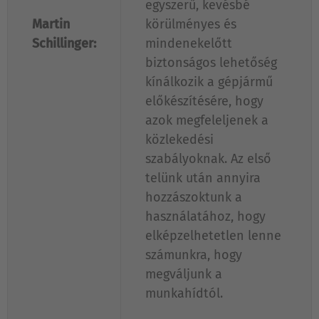
egyszerű, kevésbé
Martin
körülményes és
Schillinger:
mindenekelőtt
biztonságos lehetőség
kínálkozik a gépjármű
előkészítésére, hogy
azok megfeleljenek a
közlekedési
szabályoknak. Az első
telünk után annyira
hozzászoktunk a
használatához, hogy
elképzelhetetlen lenne
számunkra, hogy
megváljunk a
munkahídtól.