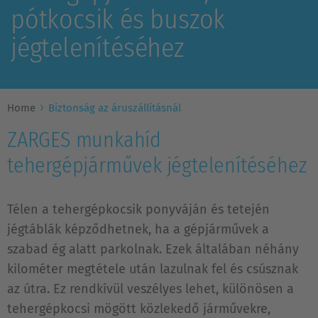
pótkocsik és buszok
jégtelenítéséhez
Home
Biztonság az áruszállításnál
ZARGES munkahíd
tehergépjárművek jégtelenítéséhez
Télen a tehergépkocsik ponyváján és tetején
jégtáblák képződhetnek, ha a gépjárművek a
szabad ég alatt parkolnak. Ezek általában néhány
kilométer megtétele után lazulnak fel és csúsznak
az útra. Ez rendkívül veszélyes lehet, különösen a
tehergépkocsi mögött közlekedő járművekre,