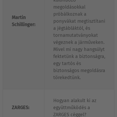
különböző
megoldásokkal
próbálkoznak a
Martin
ponyvákat megtisztítani
Schillinger:
a jégtábláktól, és
tornamutatványokat
végeznek a járműveken.
Mivel mi nagy hangsúlyt
fektetünk a biztonságra,
egy tartós és
biztonságos megoldásra
törekedtünk.
Hogyan alakult ki az
ZARGES:
együttműködés a
ZARGES céggel?