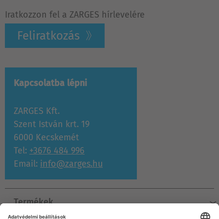
Iratkozzon fel a ZARGES hírlevelére
Feliratkozás
Kapcsolatba lépni
ZARGES Kft.
Szent István krt. 19
6000 Kecskemét
Tel:
+3676 484 996
Email:
info@zarges.hu
Termékek