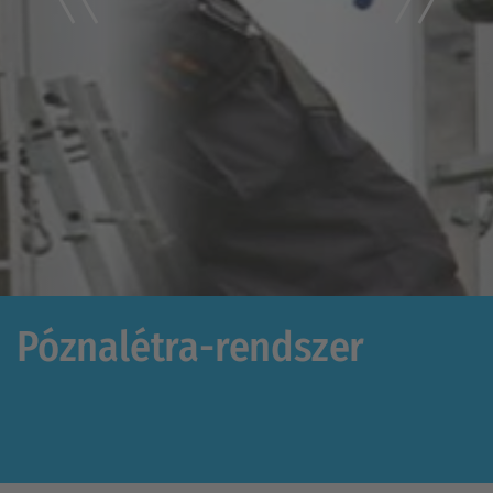
Póznalétra-rendszer