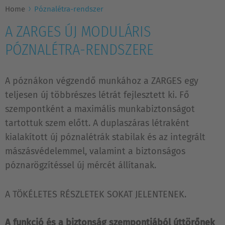
Home
Póznalétra-rendszer
A ZARGES ÚJ MODULÁRIS
PÓZNALÉTRA-RENDSZERE
A póznákon végzendő munkához a ZARGES egy
teljesen új többrészes létrát fejlesztett ki. Fő
szempontként a maximális munkabiztonságot
tartottuk szem előtt. A duplaszáras létraként
kialakított új póznalétrák stabilak és az integrált
mászásvédelemmel, valamint a biztonságos
póznarögzítéssel új mércét állítanak.
A TÖKÉLETES RÉSZLETEK SOKAT JELENTENEK.
A funkció és a biztonság szempontjából úttörőnek