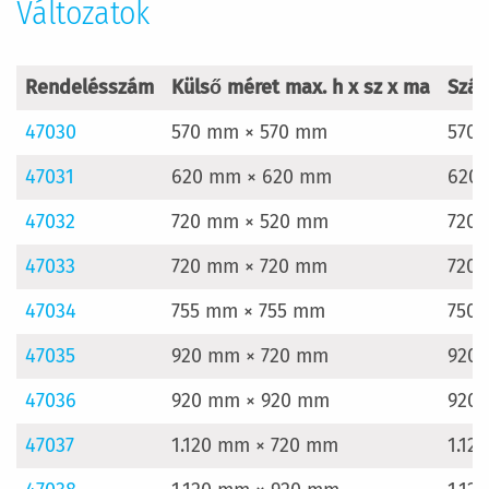
Változatok
Rendelésszám
Külső méret max. h x sz x ma
Szál
47030
570 mm × 570 mm
570 
47031
620 mm × 620 mm
620
47032
720 mm × 520 mm
720 
47033
720 mm × 720 mm
720 
47034
755 mm × 755 mm
750 
47035
920 mm × 720 mm
920 
47036
920 mm × 920 mm
920 
47037
1.120 mm × 720 mm
1.12