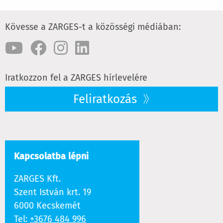
Kövesse a ZARGES-t a közösségi médiában:
Iratkozzon fel a ZARGES hírlevelére
Feliratkozás
Kapcsolatba lépni
ZARGES Kft.
Szent István krt. 19
6000 Kecskemét
Tel:
+3676 484 996