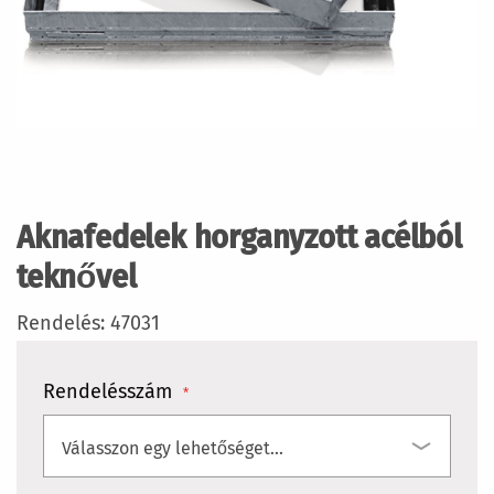
Ugrás
a
képgaléria
Aknafedelek horganyzott acélból
elejére
teknővel
Rendelés: 47031
Rendelésszám