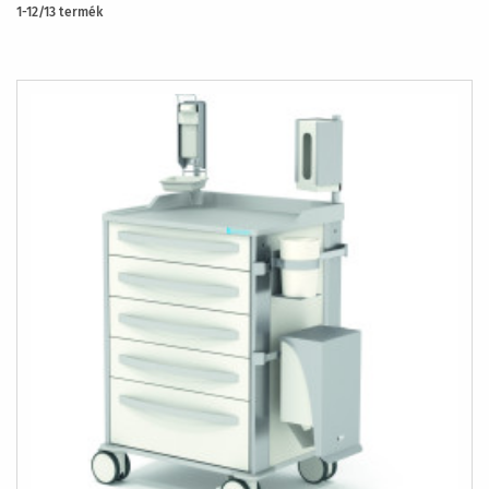
1
-
12
/
13
termék