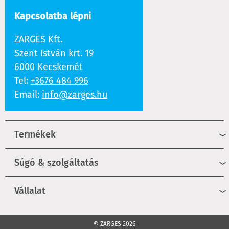
Kapcsolatba lépni
ZARGES Kft.
Szent István krt. 19
6000 Kecskemét
Tel:
+3676 484 996
Email:
info@zarges.hu
Termékek
Súgó & szolgáltatás
Vállalat
© ZARGES 2026