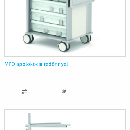
MPO ápolókocsi redőnnyel
ÖSSZEHASONLÍTÁSHOZ
AD