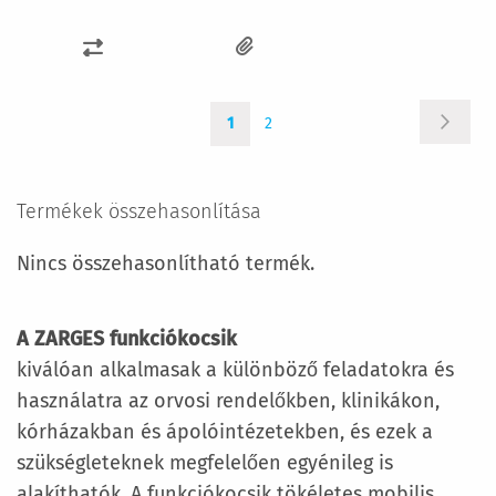
ÖSSZEHASONLÍTÁSHOZ
AD
Oldal
Oldal
You're
Oldal
Követk
1
2
currently
reading
page
Termékek összehasonlítása
Nincs összehasonlítható termék.
A ZARGES funkciókocsik
kiválóan alkalmasak a különböző feladatokra és
használatra az orvosi rendelőkben, klinikákon,
kórházakban és ápolóintézetekben, és ezek a
szükségleteknek megfelelően egyénileg is
alakíthatók. A funkciókocsik tökéletes mobilis